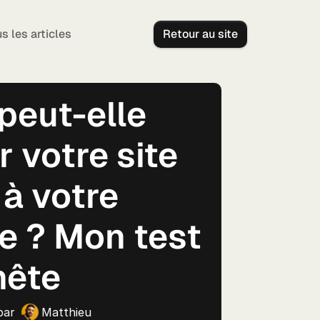
s les articles
Retour au site
 peut-elle
r votre site
à votre
e ? Mon test
nête
 par
Matthieu