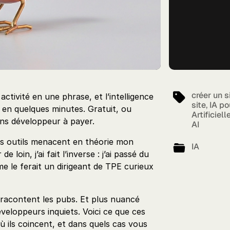
créer un 
ctivité en une phrase, et l’intelligence
site
,
IA po
et en quelques minutes. Gratuit, ou
Artificiell
ans développeur à payer.
AI
es outils menacent en théorie mon
IA
e loin, j’ai fait l’inverse : j’ai passé du
e le ferait un dirigeant de TPE curieux
 racontent les pubs. Et plus nuancé
veloppeurs inquiets. Voici ce que ces
ù ils coincent, et dans quels cas vous