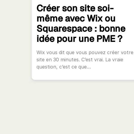
Créer son site soi-
même avec Wix ou
Squarespace : bonne
idée pour une PME ?
Wix vous dit que vous pouvez créer votre
site en 30 minutes. C’est vrai. La vraie
question, c’est ce que…