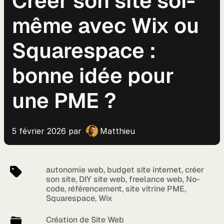
Créer son site soi-
même avec Wix ou
Squarespace :
bonne idée pour
une PME ?
5 février 2026 par
Matthieu
autonomie web
,
budget site internet
,
créer
son site
,
DIY site web
,
freelance web
,
No-
code
,
référencement
,
site vitrine PME
,
Squarespace
,
Wix
Création de Site Web